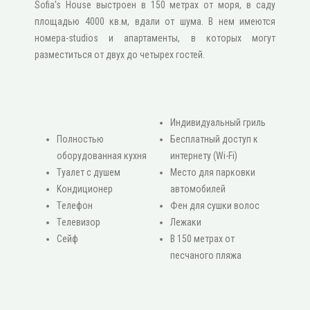
Sofia's House выстроен в 150 метрах от моря, в саду
площадью 4000 кв.м, вдали от шума. В нем имеются
номера-studios и апартаменты, в которых могут
разместиться от двух до четырех гостей.
Индивидуальный гриль
Πолностью
Бесплатный доступ к
оборудованная кухня
интернету (Wi-Fi)
Туалет с душем
Место для парковки
Κондиционер
автомобилей
Τелефон
Фен для сушки волос
Τелевизор
Лежаки
Сейф
В 150 метрах от
песчаного пляжа