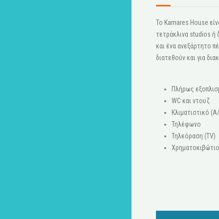
Το Kamares House είνα
τετράκλινα studios ή
και ένα ανεξάρτητο πέ
διατεθούν και για δια
Πλήρως εξοπλισ
WC και ντουζ
Κλιματιστικό (A
Τηλέφωνο
Τηλεόραση (ΤV)
Χρηματοκιβώτι