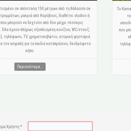
 κτισμένο σε απόσταση 150 μέτρων από τη θάλασσα σε
Το Kama
ρεμμάτων, μακριά από θορύβους, διαθέτει studios ή
τε
 που μπορούν να δεχτούν από δύο μέχρι τέσσερις
υπνοδ
 Όλα έχουν πλήρως εξοπλισμένη κουζίνα, WC/ντουζ,
που μπ
C), τηλέφωνο, ΤV, χρηματοκιβώτιο, ατομική ψησταριά
π
έα τον ασφαλή για τα παιδιά καταπράσινο, δενδρόφυτο
τηλέφω
κήπο.
Περισσότερα...
ομα Χρήστη
*