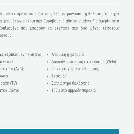
s House κτισμένο σε απόσταση 150 μέτρων από τη θάλασσα σε κήπο
τρεμμάτων, μακριά από θορύβους, διαθέτει studios ή διαμερίσματα
ξοπλισμένα που μπορούν να δεχτούν από δύο μέχρι τέσσερις
μενους.
ως εξοπλισμένη κουζίνα
Ατομική ψησταριά
ι ντουζ
Δωρεάν πρόσβαση στο Internet (Wi-Fi)
τιστικό (A/C)
Ιδιωτικό χώρο στάθμευσης
φωνο
Σεσουάρ
ραση (ΤV)
Ξαπλώστρα θαλάσσης
ατοκιβώτιο
150μ από αμμώδη παραλία