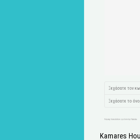
Ξεχάσατε τον κω
Ξεχάσατε το όνο
FaLang translation system by Faboba
Kamares Hou