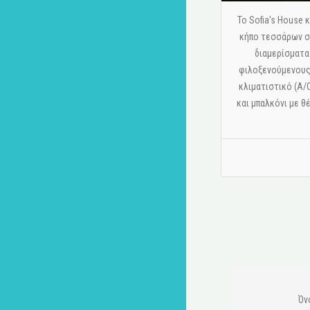
Το Sofia's House
κήπο τεσσάρων στ
διαμερίσματα
φιλοξενούμενους.
κλιματιστικό (A/
και μπαλκόνι με θ
Όν