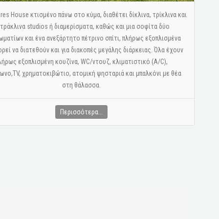
res House κτισμένο πάνω στο κύμα, διαθέτει δίκλινα, τρίκλινα και
τράκλινα studios ή διαμερίσματα, καθώς και μια σοφίτα δύο
ωματίων και ένα ανεξάρτητο πέτρινο σπίτι, πλήρως εξοπλισμένα
ορεί να διατεθούν και για διακοπές μεγάλης διάρκειας. Όλα έχουν
λήρως εξοπλισμένη κουζίνα, WC/ντουζ, κλιματιστικό (A/C),
νο,ΤV, χρηματοκιβώτιο, ατομική ψησταριά και μπαλκόνι με θέα
στη θάλασσα.
Περισσότερα...