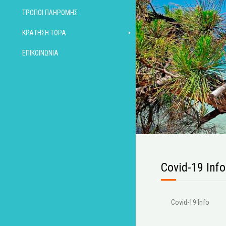
ΤΡΌΠΟΙ ΠΛΗΡΩΜΉΣ
ΚΡΆΤΗΣΗ ΤΏΡΑ
ΕΠΙΚΟΙΝΩΝΊΑ
Covid-19 Info
Covid-19 Info