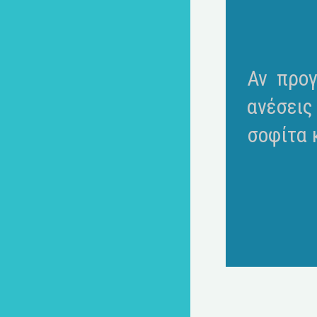
Αν προγ
ανέσεις
σοφίτα κ