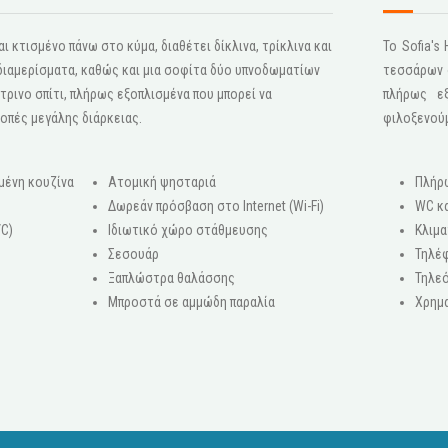
ι κτισμένο πάνω στο κύμα, διαθέτει δίκλινα, τρίκλινα και
Το Sofia'
 διαμερίσματα, καθώς και μια σοφίτα δύο υπνοδωματίων
τεσσάρων σ
τρινο σπίτι, πλήρως εξοπλισμένα που μπορεί να
πλήρως ε
κοπές μεγάλης διάρκειας.
φιλοξενού
μένη κουζίνα
Ατομική ψησταριά
Πλήρ
Δωρεάν πρόσβαση στο Internet (Wi-Fi)
WC κα
/C)
Ιδιωτικό χώρο στάθμευσης
Κλιμα
Σεσουάρ
Τηλέ
Ξαπλώστρα θαλάσσης
Τηλεό
ο
Μπροστά σε αμμώδη παραλία
Χρημ