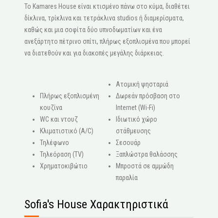
Το Kamares House είναι κτισμένο πάνω στο κύμα, διαθέτει
δίκλινα, τρίκλινα και τετράκλινα studios ή διαμερίσματα,
καθώς και μια σοφίτα δύο υπνοδωματίων και ένα
ανεξάρτητο πέτρινο σπίτι, πλήρως εξοπλισμένα που μπορεί
να διατεθούν και για διακοπές μεγάλης διάρκειας.
Ατομική ψησταριά
Πλήρως εξοπλισμένη
Δωρεάν πρόσβαση στο
κουζίνα
Internet (Wi-Fi)
WC και ντουζ
Ιδιωτικό χώρο
Κλιματιστικό (A/C)
στάθμευσης
Τηλέφωνο
Σεσουάρ
Τηλεόραση (ΤV)
Ξαπλώστρα θαλάσσης
Χρηματοκιβώτιο
Μπροστά σε αμμώδη
παραλία
Sofia's House Χαρακτηριστικά