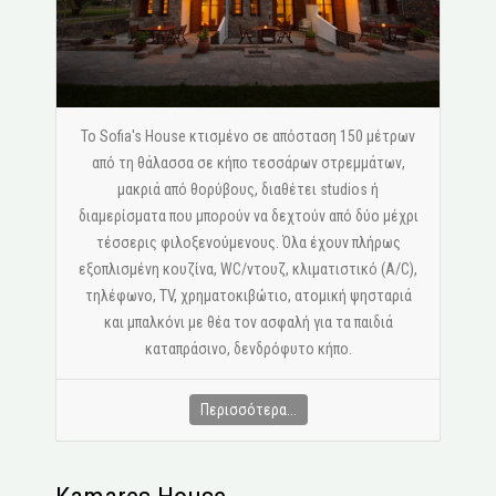
Το Sofia's House κτισμένο σε απόσταση 150 μέτρων
από τη θάλασσα σε κήπο τεσσάρων στρεμμάτων,
μακριά από θορύβους, διαθέτει studios ή
διαμερίσματα που μπορούν να δεχτούν από δύο μέχρι
τέσσερις φιλοξενούμενους. Όλα έχουν πλήρως
εξοπλισμένη κουζίνα, WC/ντουζ, κλιματιστικό (A/C),
τηλέφωνο, ΤV, χρηματοκιβώτιο, ατομική ψησταριά
και μπαλκόνι με θέα τον ασφαλή για τα παιδιά
καταπράσινο, δενδρόφυτο κήπο.
Περισσότερα...