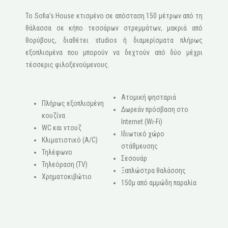
Το Sofia's House κτισμένο σε απόσταση 150 μέτρων από τη
θάλασσα σε κήπο τεσσάρων στρεμμάτων, μακριά από
θορύβους, διαθέτει studios ή διαμερίσματα πλήρως
εξοπλισμένα που μπορούν να δεχτούν από δύο μέχρι
τέσσερις φιλοξενούμενους.
Ατομική ψησταριά
Πλήρως εξοπλισμένη
Δωρεάν πρόσβαση στο
κουζίνα
Internet (Wi-Fi)
WC και ντουζ
Ιδιωτικό χώρο
Κλιματιστικό (A/C)
στάθμευσης
Τηλέφωνο
Σεσουάρ
Τηλεόραση (ΤV)
Ξαπλώστρα θαλάσσης
Χρηματοκιβώτιο
150μ από αμμώδη παραλία