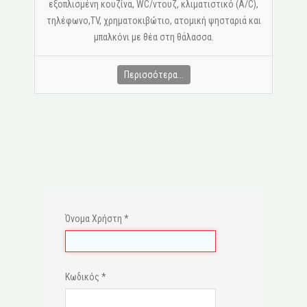
εξοπλισμένη κουζίνα, WC/ντουζ, κλιματιστικό (A/C),
τηλέφωνο,ΤV, χρηματοκιβώτιο, ατομική ψησταριά και
μπαλκόνι με θέα στη θάλασσα.
Περισσότερα...
Όνομα Χρήστη
*
Κωδικός
*