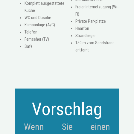
Komplett ausgestattete
Freier Internetzugang (Wi-
Kuche
Fi)
WC und Dusche
Private Parkplatze
Klimaanlage (A/C)
Haarfon
Telefon
Strandliegen
Fernseher (TV)
150 m vom Sandstrand
Safe
entfernt
Vorschlag
Wenn Sie einen