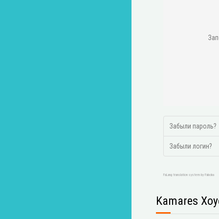
Зап
Забыли пароль?
Забыли логин?
FaLang translation system by Faboba
Kamares Хоу