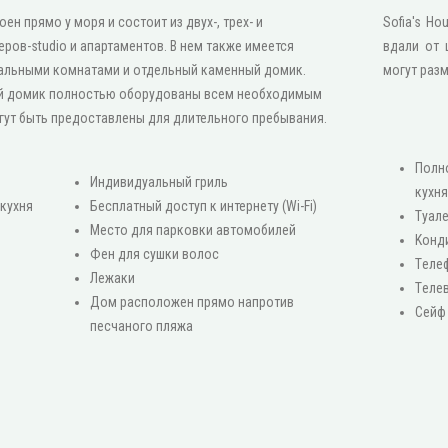
ен прямо у моря и состоит из двух-, трех- и
Sofia's H
ров-studio и апартаментов. В нем также имеется
вдали от 
альными комнатами и отдельный каменный домик.
могут разм
й домик полностью оборудованы всем необходимым
гут быть предоставлены для длительного пребывания.
Πолн
Индивидуальный гриль
кухн
кухня
Бесплатный доступ к интернету (Wi-Fi)
Туал
Место для парковки автомобилей
Κонд
Фен для сушки волос
Τеле
Лежаки
Τеле
Дом расположен прямо напротив
Сейф
песчаного пляжа