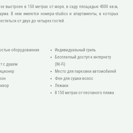
ouse выстроен в 150 метрах от моря, в саду площадью 4000 кв.м,
шума. В нем имеются номера-studios и апартаменты, в которых
еститься от двух до четырех гостей.
остью оборудованная
Индивидуальный гриль
я
Бесплатный доступ к интернету
ет с душем
(Wi-Fi)
иционер
Место для парковки автомобилей
фон
Фен для сушки волос
визор
Лежаки
В 150 метрах от песчаного пляжа