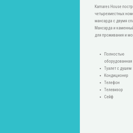
Kamares House постро
четырехместных номе
мансарда с двумя сп
Мансарда и каменны
для проживания и мо
Πолностью
оборудованная 
Туалет с душем
Κондиционер
Τелефон
Τелевизор
Сейф