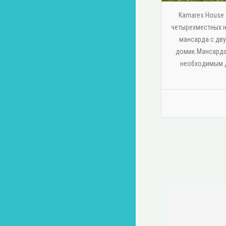
Kamares House п
четырехместных н
мансарда с дв
домик.Мансарда
необходимым д