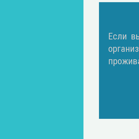
Если в
органи
прожив