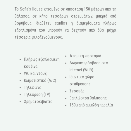
Το Sofia's House κτισμένο σε απόσταση 150 μέτρων από τη
θάλασσα σε κήπο τεσσάρων στρεμμάτων, μακριά από
θορύβους, διαθέτει studios ή διαμερίσματα πλήρως
εξοπλισμένα που μπορούν να δεχτούν από δύο μέχρι
τέσσερις φιλοξενούμενους.
Ατομική ψησταριά
Πλήρως εξοπλισμένη
Δωρεάν πρόσβαση στο
κουζίνα
Internet (Wi-Fi)
WC και ντουζ
Ιδιωτικό χώρο
Κλιματιστικό (A/C)
στάθμευσης
Τηλέφωνο
Σεσουάρ
Τηλεόραση (ΤV)
Ξαπλώστρα θαλάσσης
Χρηματοκιβώτιο
150μ από αμμώδη παραλία