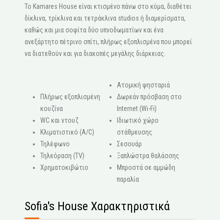
Το Kamares House είναι κτισμένο πάνω στο κύμα, διαθέτει
δίκλινα, τρίκλινα και τετράκλινα studios ή διαμερίσματα,
καθώς και μια σοφίτα δύο υπνοδωματίων και ένα
ανεξάρτητο πέτρινο σπίτι, πλήρως εξοπλισμένα που μπορεί
να διατεθούν και για διακοπές μεγάλης διάρκειας.
Ατομική ψησταριά
Πλήρως εξοπλισμένη
Δωρεάν πρόσβαση στο
κουζίνα
Internet (Wi-Fi)
WC και ντουζ
Ιδιωτικό χώρο
Κλιματιστικό (A/C)
στάθμευσης
Τηλέφωνο
Σεσουάρ
Τηλεόραση (ΤV)
Ξαπλώστρα θαλάσσης
Χρηματοκιβώτιο
Μπροστά σε αμμώδη
παραλία
Sofia's House Χαρακτηριστικά