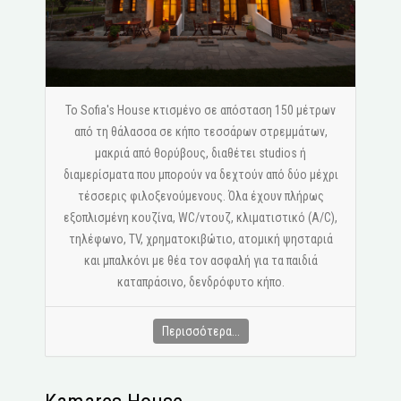
Το Sofia's House κτισμένο σε απόσταση 150 μέτρων
από τη θάλασσα σε κήπο τεσσάρων στρεμμάτων,
μακριά από θορύβους, διαθέτει studios ή
διαμερίσματα που μπορούν να δεχτούν από δύο μέχρι
τέσσερις φιλοξενούμενους. Όλα έχουν πλήρως
εξοπλισμένη κουζίνα, WC/ντουζ, κλιματιστικό (A/C),
τηλέφωνο, ΤV, χρηματοκιβώτιο, ατομική ψησταριά
και μπαλκόνι με θέα τον ασφαλή για τα παιδιά
καταπράσινο, δενδρόφυτο κήπο.
Περισσότερα...