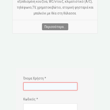
εξοπλισμένη κουζίνα, WC/ντουζ, κλιματιστικό (A/C),
τηλέφωνο,ΤV, χρηματοκιβώτιο, ατομική ψησταριά και
μπαλκόνι με θέα στη θάλασσα.
Περισσότερα...
Όνομα Χρήστη
*
Κωδικός
*